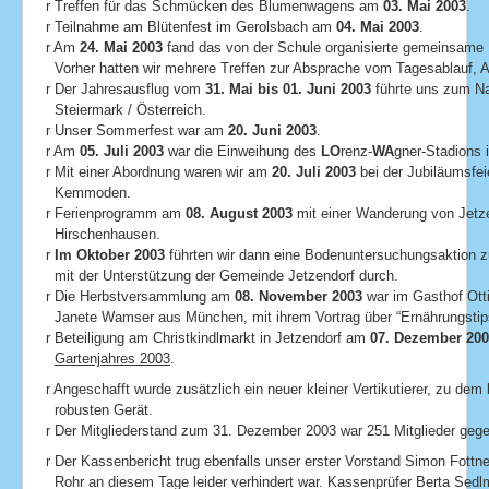
r Treffen für das Schmücken des Blumenwagens am
03. Mai 2003
.
r Teilnahme am Blütenfest im Gerolsbach am
04. Mai 2003
.
r Am
24. Mai 2003
fand das von der Schule organisierte gemeinsame F
Vorher hatten wir mehrere Treffen zur Absprache vom Tagesablauf, Ak
r Der Jahresausflug vom
31. Mai bis 01. Juni 2003
führte uns zum Na
Steiermark / Österreich.
r Unser Sommerfest war am
20. Juni 2003
.
r Am
05. Juli 2003
war die Einweihung des
LO
renz-
WA
gner-Stadions 
r Mit einer Abordnung waren wir am
20. Juli 2003
bei der Jubiläumsfei
Kemmoden.
r Ferienprogramm am
08. August 2003
mit einer Wanderung von Jetze
Hirschenhausen.
r
Im Oktober 2003
führten wir dann eine Bodenuntersuchungsaktion
mit der Unterstützung der Gemeinde Jetzendorf durch.
r Die Herbstversammlung am
08. November 2003
war im Gasthof Otti
Janete Wamser aus München, mit ihrem Vortrag über “Ernährungstips
r Beteiligung am Christkindlmarkt in Jetzendorf am
07. Dezember 20
Gartenjahres 2003
.
r Angeschafft wurde zusätzlich ein neuer kleiner Vertikutierer, zu de
robusten Gerät.
r Der Mitgliederstand zum 31. Dezember 2003 war 251 Mitglieder gege
r Der Kassenbericht trug ebenfalls unser erster Vorstand Simon Fottne
Rohr an diesem Tage leider verhindert war. Kassenprüfer Berta Sedlm