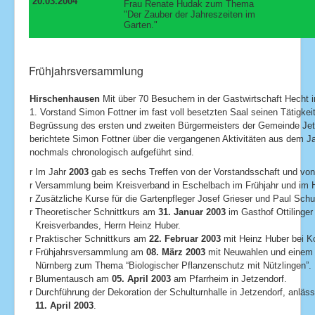
20.03.2004
Frau Renate Hudak zum Thema
"Der Zauber der Jahreszeiten im
Garten."
Frühjahrsversammlung
Hirschenhausen
Mit über 70 Besuchern in der Gastwirtschaft Hecht 
1. Vorstand Simon Fottner im fast voll besetzten Saal seinen Tätigke
Begrüssung des ersten und zweiten Bürgermeisters der Gemeinde Jetz
berichtete Simon Fottner über die vergangenen Aktivitäten aus dem J
nochmals chronologisch aufgeführt sind.
r Im Jahr
2003
gab es sechs Treffen von der Vorstandsschaft und von 
r Versammlung beim Kreisverband in Eschelbach im Frühjahr und im 
r Zusätzliche Kurse für die Gartenpfleger Josef Grieser und Paul Schu
r Theoretischer Schnittkurs am
31. Januar 2003
im Gasthof Ottilinge
Kreisverbandes, Herrn Heinz Huber.
r Praktischer Schnittkurs am
22. Februar 2003
mit Heinz Huber bei K
r Frühjahrsversammlung am
08. März 2003
mit Neuwahlen und einem 
Nürnberg zum Thema “Biologischer Pflanzenschutz mit Nützlingen”.
r Blumentausch am
05. April 2003
am Pfarrheim in Jetzendorf.
r Durchführung der Dekoration der Schulturnhalle in Jetzendorf, anläs
11. April 2003
.