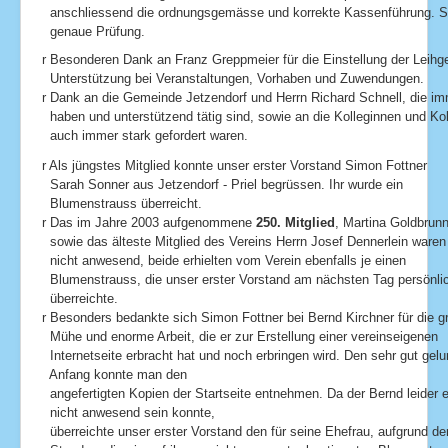
anschliessend die ordnungsgemässe und korrekte Kassenführung. Sim
genaue Prüfung.
r Besonderen Dank an Franz Greppmeier für die Einstellung der Leihge
Unterstützung bei Veranstaltungen, Vorhaben und Zuwendungen.
r Dank an die Gemeinde Jetzendorf und Herrn Richard Schnell, die im
haben und unterstützend tätig sind, sowie an die Kolleginnen und Kol
auch immer stark gefordert waren.
r Als jüngstes Mitglied konnte unser erster Vorstand Simon Fottner
Sarah Sonner aus Jetzendorf - Priel begrüssen. Ihr wurde ein
Blumenstrauss überreicht.
r Das im Jahre 2003 aufgenommene
250. Mitglied
, Martina Goldbrunn
sowie das älteste Mitglied des Vereins Herrn Josef Dennerlein waren 
nicht anwesend, beide erhielten vom Verein ebenfalls je einen
Blumenstrauss, die unser erster Vorstand am nächsten Tag persönli
überreichte.
r Besonders bedankte sich Simon Fottner bei Bernd Kirchner für die g
Mühe und enorme Arbeit, die er zur Erstellung einer vereinseigenen
Internetseite erbracht hat und noch erbringen wird. Den sehr gut gel
Anfang konnte man den
angefertigten Kopien der Startseite entnehmen. Da der Bernd leider e
nicht anwesend sein konnte,
überreichte unser erster Vorstand den für seine Ehefrau, aufgrund der