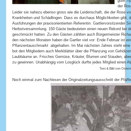
gute Ti
der Ros
Leider sie nahezu ebenso gross wie die Leidenschaft, die der Rose 
Krankheiten und Schädlingen. Dass es durchaus Möglichkeiten gibt, d
Ausführungen der praxisorientierten Referentin. Gartlervorsitzender S
Herbstversammlung. 150 Gäste bedeuteten einen neuen Rekord bei den
geschmückt hatten. Zu den Gästen zählten auch Bürgermeister Richard 
den nächsten Monaten haben die Gartler viel vor: Ende Februar ist ein
Pflanzentauschmarkt abgehalten. Im Mai nächsten Jahres steht ein
bot den Mitgliedern auch Merkblätter über die Pflanzung von Gehölze
Laubbäume an. Frisches Gemüse, Kräuter, Blumen und Stauden, aber
zu gewinnen. Unabhängig vom Losglück durfte jedes Mitglied einen 
Text & Bild von Oster
Noch einmal zum Nachlesen der Originalzeitungsausschnitt der Pfaff