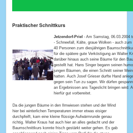
Praktischer Schnittkurs
Jetzendorf-Priel
- Am Samstag, 06.03.2004 tr
- Schneefall, Kälte, graue Wolken - auch zum
40 Personen zum diesjährigen Baumschnittkur
für die spätere gute
Verköstigung an Walter K
darüber hinaus auch
seine Bäume für den Ba
gestellt hat. Hans Singer
begann seinen humo
jungen Bäumen, die einen
Schnitt seiner Mei
hatten.
Auch Josef Grieser durfte Hand anlegen
gegen sein Tun zu sagen. Wir dürfen gespann
an Ergebnissen ans Tageslicht bringen wird. A
hierfür gut vorbereitet.
Da die jungen Bäume in den Ilmwiesen stehen und der Wind
hier bei winterlichen Temperaturen immer etwas eisiger
durchpfeift, kam eine kleine flüssige Aufwärmrunde genau
richtig. Walter Kraus hat auch hier an alles gedacht und der
Baumschnittkurs konnte frisch gestärkt weiter gehen. Es gab