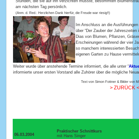
Stunden, die sie auf ihn verzichten musste, bestimmten Blumenstrau
am nächsten Tag persönlich.
(Anm. d. Red.: Herzlichen Dank hierfür, die Freude war riesig!!)
Im Anschluss an die Ausführungen 
über “Der Zauber der Jahreszeiten i
Dias von Blumen, Pflanzen, Gräser
Erscheinungen während der vier Jah
so manchem interessierten Besuche
eigenen Garten zu Hause vermittel
Weiter wurde über anstehende Termine informiert, die alle unter “
Aktue
informierte unser ersten Vorstand alle Zuhörer über die mögliche Neua
Text von Simon Fottner & Bilder von M
> ZURÜCK 
Praktischer Schnittkurs
06.03.2004
mit Hans Singer