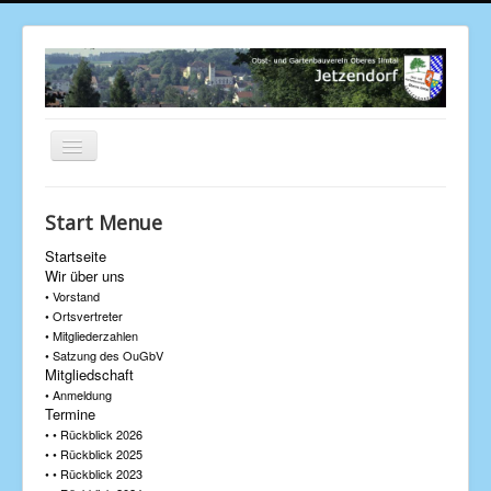
Navigation
an/aus
Aktuelle Seite:
Startseite
Termine
Start Menue
• • Rückblick 2004
Startseite
Wir über uns
• Vorstand
• Ortsvertreter
• Mitgliederzahlen
• Satzung des OuGbV
Mitgliedschaft
• Anmeldung
Termine
• • Rückblick 2026
• • Rückblick 2025
• • Rückblick 2023