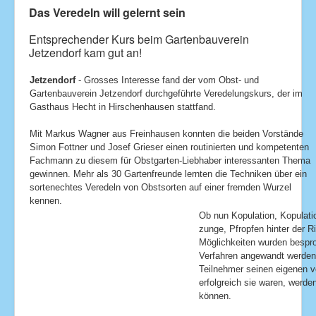
Das Veredeln will gelernt sein
Entsprechender Kurs beim Gartenbauverein
Jetzendorf kam gut an!
Jetzendorf
- Grosses Interesse fand der vom Obst- und
Gartenbauverein Jetzendorf durchgeführte Veredelungskurs, der im
Gasthaus Hecht in Hirschenhausen stattfand.
Mit Markus Wagner aus Freinhausen konnten die beiden Vorstände
Simon Fottner und Josef Grieser einen routinierten und kompetenten
Fachmann zu diesem für Obstgarten-Liebhaber interessanten Thema
gewinnen. Mehr als 30 Gartenfreunde lernten die Techniken über ein
sortenechtes Veredeln von Obstsorten auf einer fremden Wurzel
kennen.
Ob nun Kopulation, Kopulati
zunge, Pfropfen hinter der R
Möglichkeiten wurden bespro
Verfahren angewandt werden.
Teilnehmer seinen eigenen v
erfolgreich sie waren, werd
können.