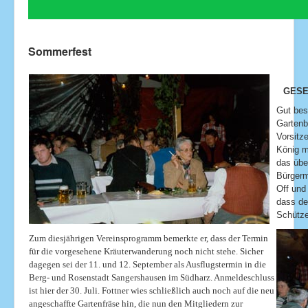
Sommerfest
GESE
Gut bes
Gartenb
Vorsitz
König m
das übe
Bürgerm
Off und
dass de
Schütze
Zum diesjährigen Vereinsprogramm bemerkte er, dass der Termin
für die vorgesehene Kräuterwanderung noch nicht stehe. Sicher
dagegen sei der 11. und 12. September als Ausflugstermin in die
Berg- und Rosenstadt Sangershausen im Südharz. Anmeldeschluss
ist hier der 30. Juli. Fottner wies schließlich auch noch auf die neu
angeschaffte Gartenfräse hin, die nun den Mitgliedern zur