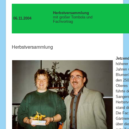
Herbstversammlung
mit großer Tombola und
06.11.2004
Fachvortrag
Herbstversammlung
Jetzen
höherer
Jahren 
Blumen”
den 250
Oberes 
führte 
Sangers
Herbstv
stand d
Die Fac
Gärtner
über di