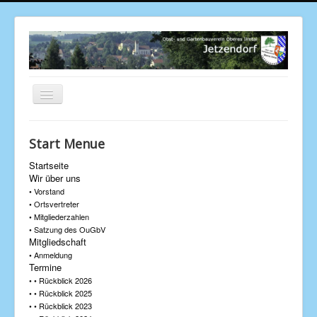
Navigation
an/aus
Aktuelle Seite:
Startseite
Wir über uns
Start Menue
Startseite
Wir über uns
• Vorstand
• Ortsvertreter
• Mitgliederzahlen
• Satzung des OuGbV
Mitgliedschaft
• Anmeldung
Termine
• • Rückblick 2026
• • Rückblick 2025
• • Rückblick 2023